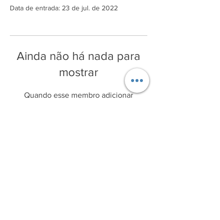
Data de entrada: 23 de jul. de 2022
Ainda não há nada para
mostrar
Quando esse membro adicionar
informações sobre si mesmo, você as
verá aqui.
© 2023, Laboratório de
Desenvolvimento e
Inovação
Farmacotécnica -
Deinfar - FCF/USP
Todos os direitos