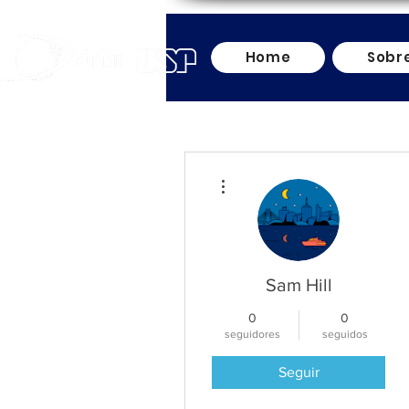
Home
Sobr
Más acciones
Sam Hill
0
0
seguidores
seguidos
Seguir