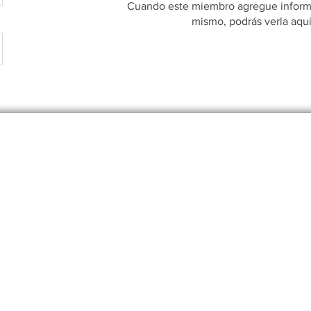
Cuando este miembro agregue informa
mismo, podrás verla aquí
tório de Desenvolvimento e Inovação Farmacotécnica - De
Todos os direitos reservados