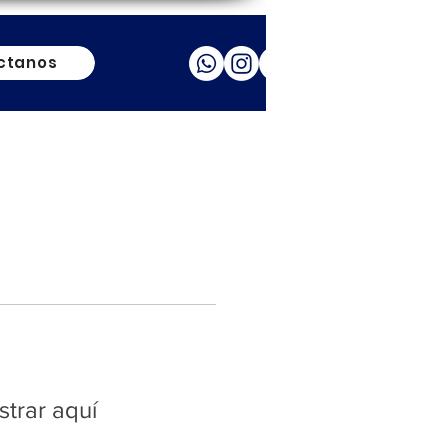
ctanos
trar aquí