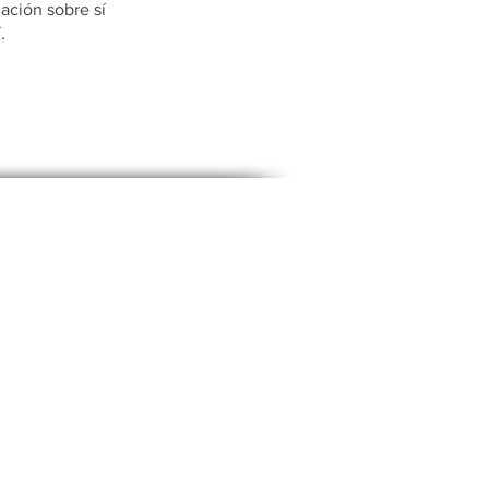
ción sobre sí
.
infar - FCF/USP