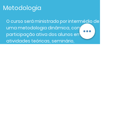
Metodologia
O curso será ministrado por intermédio de
uma metodologia dinâmica, com
participação ativa dos alunos em
atividades teóricas, seminário,
discussões e atividades práticas. Serão
formadas equipes que trabalharão em
um projeto de desenvolvimento, que
deverá ser conduzido ao longo do curso e
cujos resultados serão apresentados no
último dia na forma de seminário.
Público-alvo
Profissionais da indústria farmacêutica
envolvidos com desenvolvimento e
produção de formas farmacêuticas
sólidas e que atuam nas áreas de
desenvolvimento farmacotécnico e