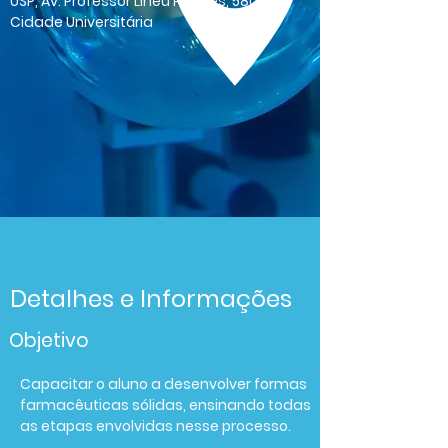
USP, Av. Professor Lineu Prestes, 580,
Cidade Universitária
Detalhes e Informações
Objetivo
Capacitar o aluno a desenvolver formas
farmacêuticas sólidas, ensinando todas
as etapas envolvidas nesse processo.