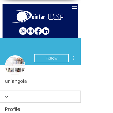
More actions
Follow
uniangola
Profile