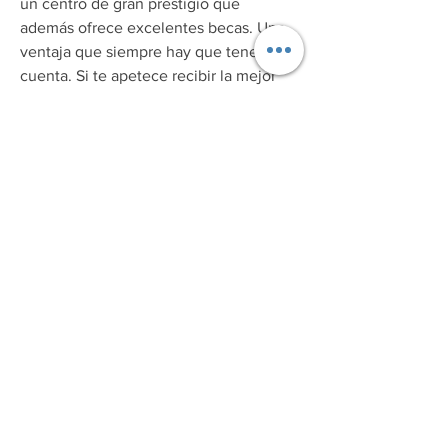
un centro de gran prestigio que 
además ofrece excelentes becas. Una 
ventaja que siempre hay que tener en 
cuenta. Si te apetece recibir la mejor 
educación superior, visita su sitio web 
y encuentra mucho más. Muchas 
universidades en todo el mundo 
cuentan con programas de maestrías 
universitarias y másteres universitarios 
para satisfacer diferentes perfiles de 
estudiantes. Te recomendamos que 
entres aquí para conocer en 
profundidad todo lo que te puede 
ofrecer la universidad angoleña, cuyo 
prestigio es innegable. Conoce en este 
lugar sus programas formativos y su 
amplio catálogo formativo, que te 
permitirá estudiar realmente la carrera 
que mejor se adapta a lo que tenías en 